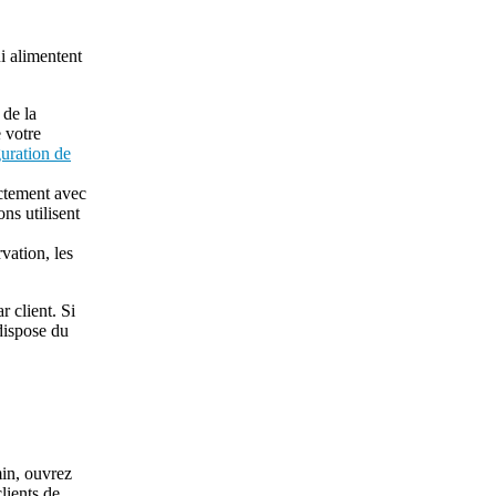
i alimentent
 de la
 votre
uration de
ectement avec
ns utilisent
vation, les
r client. Si
dispose du
min, ouvrez
lients de