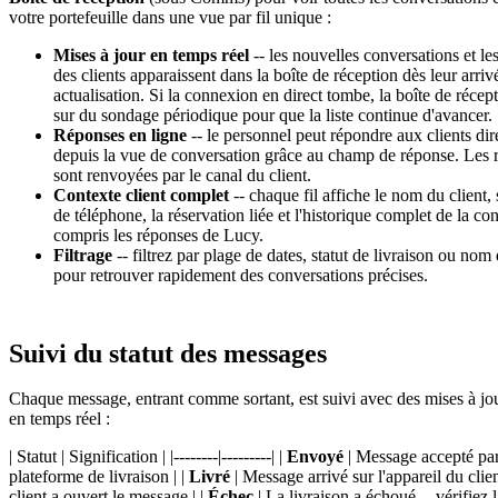
votre portefeuille dans une vue par fil unique :
Mises à jour en temps réel
-- les nouvelles conversations et le
des clients apparaissent dans la boîte de réception dès leur arriv
actualisation. Si la connexion en direct tombe, la boîte de récep
sur du sondage périodique pour que la liste continue d'avancer.
Réponses en ligne
-- le personnel peut répondre aux clients di
depuis la vue de conversation grâce au champ de réponse. Les 
sont renvoyées par le canal du client.
Contexte client complet
-- chaque fil affiche le nom du client
de téléphone, la réservation liée et l'historique complet de la co
compris les réponses de Lucy.
Filtrage
-- filtrez par plage de dates, statut de livraison ou nom 
pour retrouver rapidement des conversations précises.
Suivi du statut des messages
Chaque message, entrant comme sortant, est suivi avec des mises à jou
en temps réel :
| Statut | Signification | |--------|---------| |
Envoyé
| Message accepté par
plateforme de livraison | |
Livré
| Message arrivé sur l'appareil du clien
client a ouvert le message | |
Échec
| La livraison a échoué -- vérifiez 