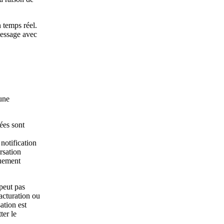
 temps réel.
message avec
une
ées sont
notification
rsation
uement
 peut pas
acturation ou
ation est
ter le