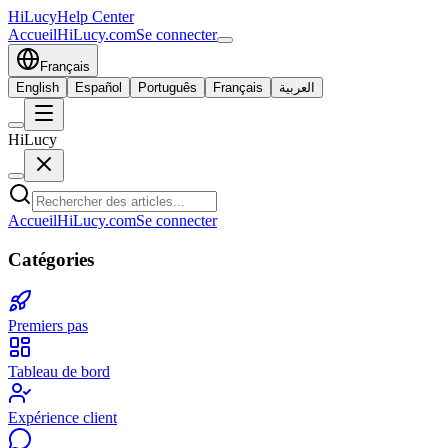
HiLucy
Help Center
Accueil
HiLucy.com
Se connecter
Français
English
Español
Português
Français
العربية
HiLucy
Accueil
HiLucy.com
Se connecter
Catégories
Premiers pas
Tableau de bord
Expérience client