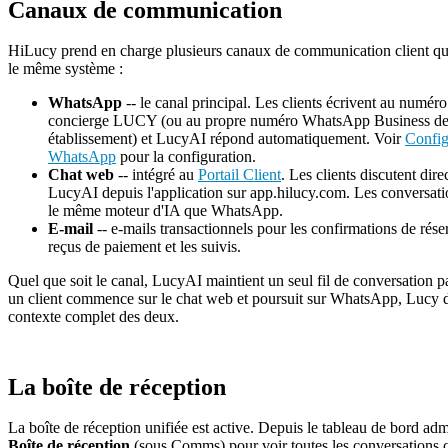
Canaux de communication
HiLucy prend en charge plusieurs canaux de communication client qu
le même système :
WhatsApp
-- le canal principal. Les clients écrivent au numéro
concierge LUCY (ou au propre numéro WhatsApp Business de
établissement) et LucyAI répond automatiquement. Voir
Config
WhatsApp
pour la configuration.
Chat web
-- intégré au
Portail Client
. Les clients discutent dir
LucyAI depuis l'application sur app.hilucy.com. Les conversatio
le même moteur d'IA que WhatsApp.
E-mail
-- e-mails transactionnels pour les confirmations de réser
reçus de paiement et les suivis.
Quel que soit le canal, LucyAI maintient un seul fil de conversation pa
un client commence sur le chat web et poursuit sur WhatsApp, Lucy 
contexte complet des deux.
La boîte de réception
La boîte de réception unifiée est active. Depuis le tableau de bord ad
Boîte de réception
(sous Comms) pour voir toutes les conversations c