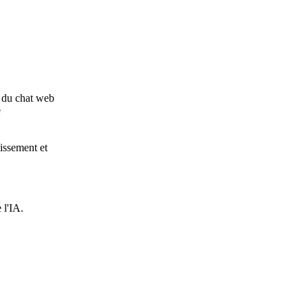
 du chat web
é
lissement et
 l'IA.