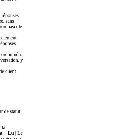
s réponses
ée, sans
tion bascule
rectement
réponses
, son numéro
nversation, y
de client
r de statut
 la
t | |
Lu
| Le
la raison de