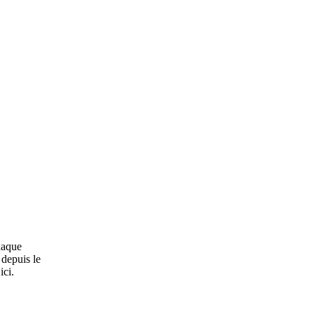
haque
 depuis le
ici.