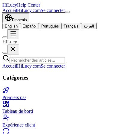
HiLucy
Help Center
Accueil
HiLucy.com
Se connecter
Français
English
Español
Português
Français
العربية
HiLucy
Accueil
HiLucy.com
Se connecter
Catégories
Premiers pas
Tableau de bord
Expérience client