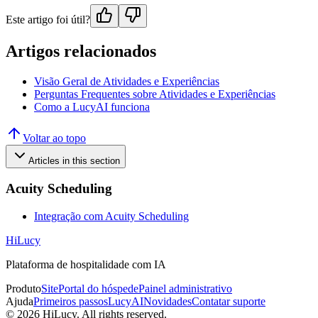
Este artigo foi útil?
Artigos relacionados
Visão Geral de Atividades e Experiências
Perguntas Frequentes sobre Atividades e Experiências
Como a LucyAI funciona
Voltar ao topo
Articles in this section
Acuity Scheduling
Integração com Acuity Scheduling
HiLucy
Plataforma de hospitalidade com IA
Produto
Site
Portal do hóspede
Painel administrativo
Ajuda
Primeiros passos
LucyAI
Novidades
Contatar suporte
©
2026
HiLucy. All rights reserved.