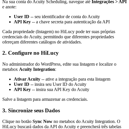
Na sua conta do Acuity Scheduling, navegue até
Integrações > API
e anote:
User ID
-- seu identificador de conta do Acuity
API Key
-- a chave secreta para autenticação da API
Cada propriedade (listagem) no HiLucy pode ter suas próprias
credenciais do Acuity, permitindo que diferentes propriedades
ofereçam diferentes catálogos de atividades.
2. Configure no HiLucy
No administrador do WordPress, edite sua listagem e localize o
metabox
Acuity Integration
:
Ativar Acuity
-- ative a integração para esta listagem
User ID
-- insira seu User ID do Acuity
API Key
-- insira sua API Key do Acuity
Salve a listagem para armazenar as credenciais.
3. Sincronize seus Dados
Clique no botão
Sync Now
no metabox do Acuity Integration. O
HiLucy buscará dados da API do Acuity e preencherá três tabelas