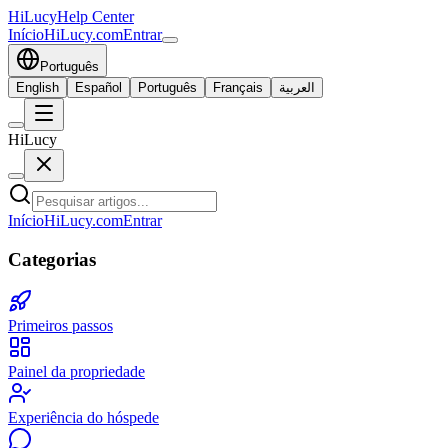
HiLucy
Help Center
Início
HiLucy.com
Entrar
Português
English
Español
Português
Français
العربية
HiLucy
Início
HiLucy.com
Entrar
Categorias
Primeiros passos
Painel da propriedade
Experiência do hóspede