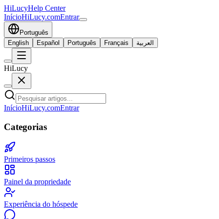
HiLucy
Help Center
Início
HiLucy.com
Entrar
Português
English
Español
Português
Français
العربية
HiLucy
Início
HiLucy.com
Entrar
Categorias
Primeiros passos
Painel da propriedade
Experiência do hóspede