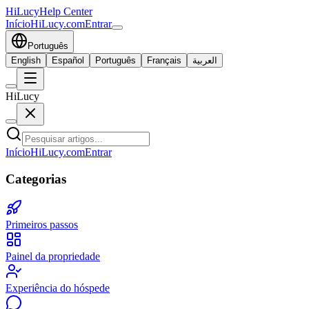
HiLucy
Help Center
Início
HiLucy.com
Entrar
Português
English
Español
Português
Français
العربية
HiLucy
Início
HiLucy.com
Entrar
Categorias
Primeiros passos
Painel da propriedade
Experiência do hóspede