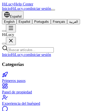
HiLucy
Help Center
Inicio
HiLucy.com
Iniciar sesión
Español
English
Español
Português
Français
العربية
HiLucy
Inicio
HiLucy.com
Iniciar sesión
Categorías
Primeros pasos
Panel de propiedad
Experiencia del huésped