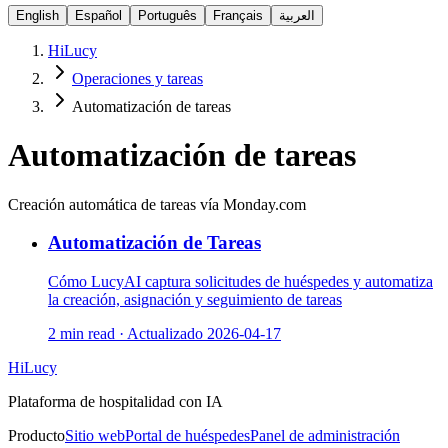
English
Español
Português
Français
العربية
HiLucy
Operaciones y tareas
Automatización de tareas
Automatización de tareas
Creación automática de tareas vía Monday.com
Automatización de Tareas
Cómo LucyAI captura solicitudes de huéspedes y automatiza
la creación, asignación y seguimiento de tareas
2 min read
·
Actualizado
2026-04-17
HiLucy
Plataforma de hospitalidad con IA
Producto
Sitio web
Portal de huéspedes
Panel de administración