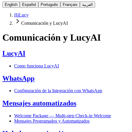
English
Español
Português
Français
العربية
HiLucy
Comunicación y LucyAI
Comunicación y LucyAI
LucyAI
Como funciona LucyAI
WhatsApp
Configuración de la Integración con WhatsApp
Mensajes automatizados
Welcome Package — Multi-step Check-in Welcome
Mensajes Programados y Automatizados