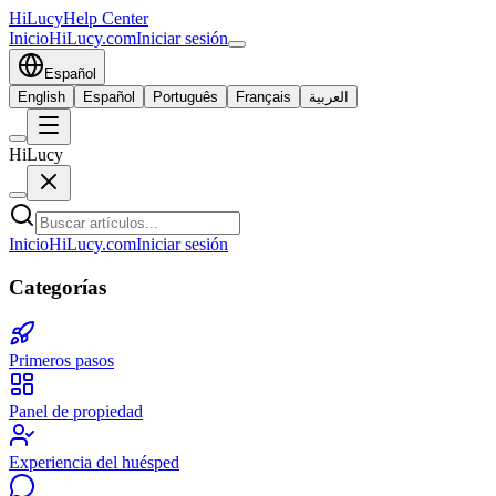
HiLucy
Help Center
Inicio
HiLucy.com
Iniciar sesión
Español
English
Español
Português
Français
العربية
HiLucy
Inicio
HiLucy.com
Iniciar sesión
Categorías
Primeros pasos
Panel de propiedad
Experiencia del huésped