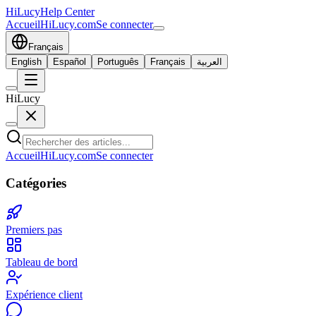
HiLucy
Help Center
Accueil
HiLucy.com
Se connecter
Français
English
Español
Português
Français
العربية
HiLucy
Accueil
HiLucy.com
Se connecter
Catégories
Premiers pas
Tableau de bord
Expérience client