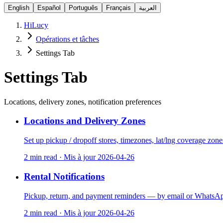
English
Español
Português
Français
العربية
HiLucy
Opérations et tâches
Settings Tab
Settings Tab
Locations, delivery zones, notification preferences
Locations and Delivery Zones
Set up pickup / dropoff stores, timezones, lat/lng coverage zone
2 min read
·
Mis à jour
2026-04-26
Rental Notifications
Pickup, return, and payment reminders — by email or WhatsApp
2 min read
·
Mis à jour
2026-04-26