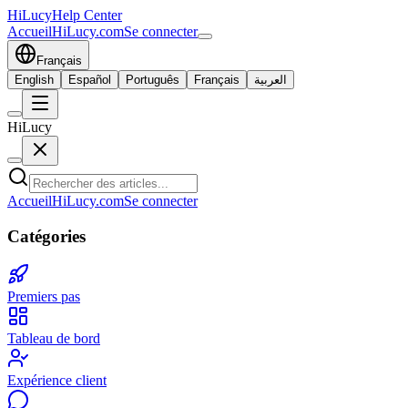
HiLucy
Help Center
Accueil
HiLucy.com
Se connecter
Français
English
Español
Português
Français
العربية
HiLucy
Accueil
HiLucy.com
Se connecter
Catégories
Premiers pas
Tableau de bord
Expérience client