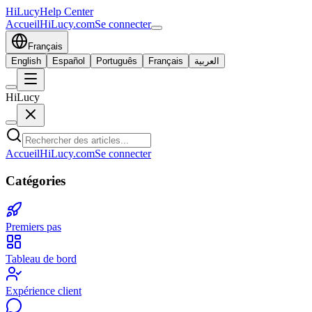
HiLucy
Help Center
Accueil
HiLucy.com
Se connecter
Français
English
Español
Português
Français
العربية
HiLucy
Accueil
HiLucy.com
Se connecter
Catégories
Premiers pas
Tableau de bord
Expérience client