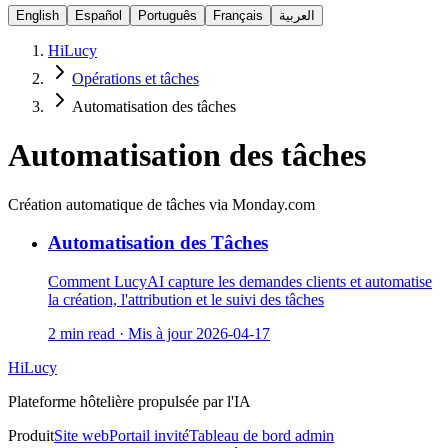
English
Español
Português
Français
العربية
HiLucy
Opérations et tâches
Automatisation des tâches
Automatisation des tâches
Création automatique de tâches via Monday.com
Automatisation des Tâches
Comment LucyAI capture les demandes clients et automatise
la création, l'attribution et le suivi des tâches
2 min read
·
Mis à jour
2026-04-17
HiLucy
Plateforme hôtelière propulsée par l'IA
Produit
Site web
Portail invité
Tableau de bord admin