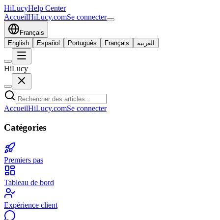
HiLucy
Help Center
Accueil
HiLucy.com
Se connecter
Français
English
Español
Português
Français
العربية
HiLucy
Accueil
HiLucy.com
Se connecter
Catégories
Premiers pas
Tableau de bord
Expérience client