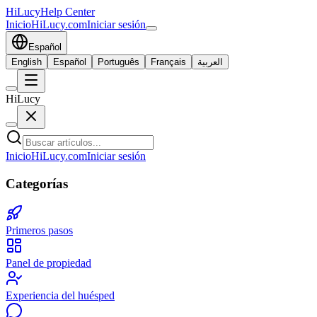
HiLucy
Help Center
Inicio
HiLucy.com
Iniciar sesión
Español
English
Español
Português
Français
العربية
HiLucy
Inicio
HiLucy.com
Iniciar sesión
Categorías
Primeros pasos
Panel de propiedad
Experiencia del huésped