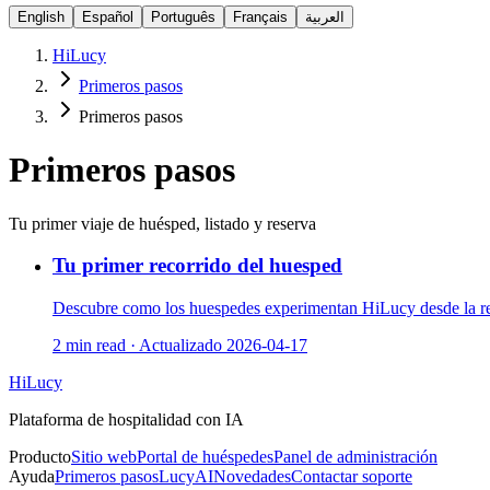
English
Español
Português
Français
العربية
HiLucy
Primeros pasos
Primeros pasos
Primeros pasos
Tu primer viaje de huésped, listado y reserva
Tu primer recorrido del huesped
Descubre como los huespedes experimentan HiLucy desde la re
2 min read
·
Actualizado
2026-04-17
HiLucy
Plataforma de hospitalidad con IA
Producto
Sitio web
Portal de huéspedes
Panel de administración
Ayuda
Primeros pasos
LucyAI
Novedades
Contactar soporte