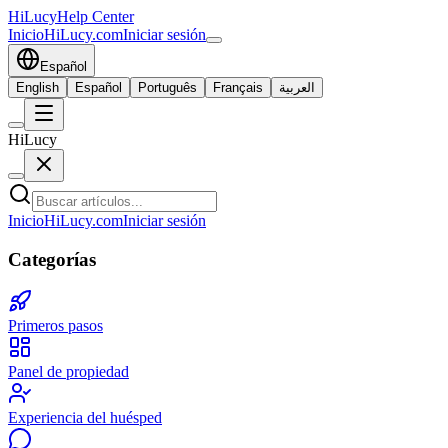
HiLucy
Help Center
Inicio
HiLucy.com
Iniciar sesión
Español
English
Español
Português
Français
العربية
HiLucy
Inicio
HiLucy.com
Iniciar sesión
Categorías
Primeros pasos
Panel de propiedad
Experiencia del huésped