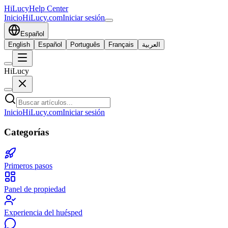
HiLucy
Help Center
Inicio
HiLucy.com
Iniciar sesión
Español
English
Español
Português
Français
العربية
HiLucy
Inicio
HiLucy.com
Iniciar sesión
Categorías
Primeros pasos
Panel de propiedad
Experiencia del huésped