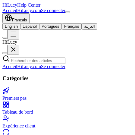
HiLucy
Help Center
Accueil
HiLucy.com
Se connecter
Français
English
Español
Português
Français
العربية
HiLucy
Accueil
HiLucy.com
Se connecter
Catégories
Premiers pas
Tableau de bord
Expérience client