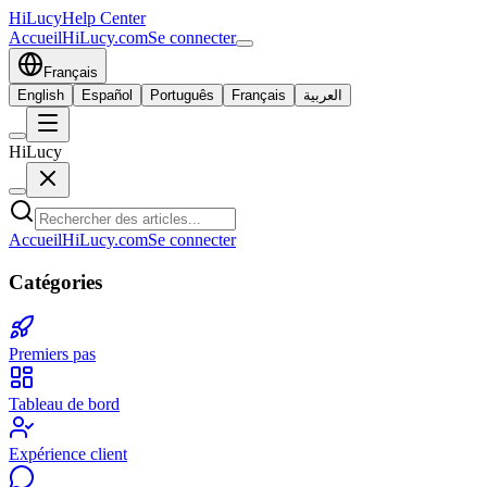
HiLucy
Help Center
Accueil
HiLucy.com
Se connecter
Français
English
Español
Português
Français
العربية
HiLucy
Accueil
HiLucy.com
Se connecter
Catégories
Premiers pas
Tableau de bord
Expérience client