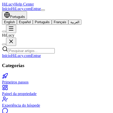
HiLucy
Help Center
Início
HiLucy.com
Entrar
Português
English
Español
Português
Français
العربية
HiLucy
Início
HiLucy.com
Entrar
Categorias
Primeiros passos
Painel da propriedade
Experiência do hóspede