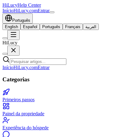
HiLucy
Help Center
Início
HiLucy.com
Entrar
Português
English
Español
Português
Français
العربية
HiLucy
Início
HiLucy.com
Entrar
Categorias
Primeiros passos
Painel da propriedade
Experiência do hóspede