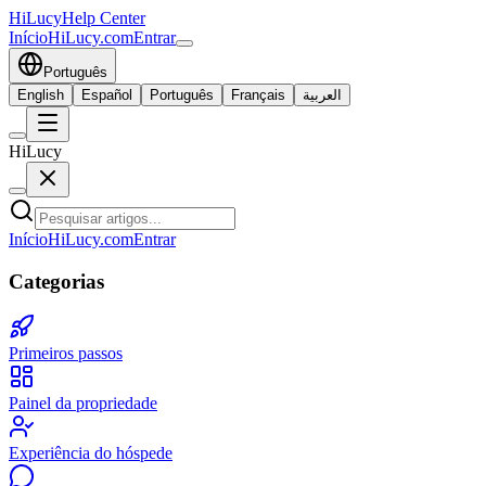
HiLucy
Help Center
Início
HiLucy.com
Entrar
Português
English
Español
Português
Français
العربية
HiLucy
Início
HiLucy.com
Entrar
Categorias
Primeiros passos
Painel da propriedade
Experiência do hóspede