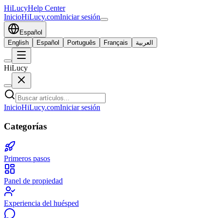
HiLucy
Help Center
Inicio
HiLucy.com
Iniciar sesión
Español
English
Español
Português
Français
العربية
HiLucy
Inicio
HiLucy.com
Iniciar sesión
Categorías
Primeros pasos
Panel de propiedad
Experiencia del huésped