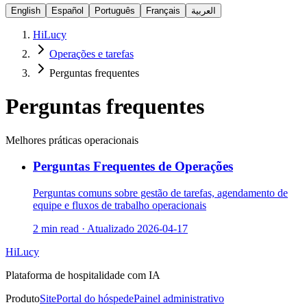
English
Español
Português
Français
العربية
HiLucy
Operações e tarefas
Perguntas frequentes
Perguntas frequentes
Melhores práticas operacionais
Perguntas Frequentes de Operações
Perguntas comuns sobre gestão de tarefas, agendamento de
equipe e fluxos de trabalho operacionais
2 min read
·
Atualizado
2026-04-17
HiLucy
Plataforma de hospitalidade com IA
Produto
Site
Portal do hóspede
Painel administrativo