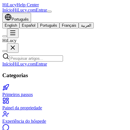
HiLucy
Help Center
Início
HiLucy.com
Entrar
Português
English
Español
Português
Français
العربية
HiLucy
Início
HiLucy.com
Entrar
Categorias
Primeiros passos
Painel da propriedade
Experiência do hóspede