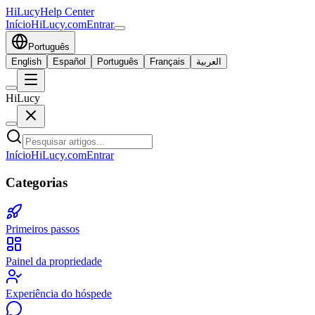
HiLucy
Help Center
Início
HiLucy.com
Entrar
Português
English
Español
Português
Français
العربية
HiLucy
Início
HiLucy.com
Entrar
Categorias
Primeiros passos
Painel da propriedade
Experiência do hóspede