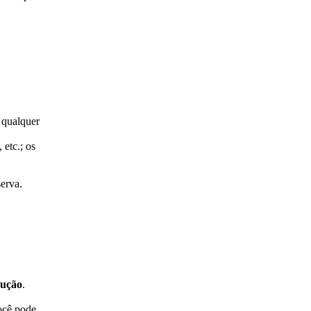
 qualquer
 etc.; os
serva.
lução
.
você pode