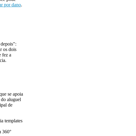
r por dano
.
 depois":
r os dois
 fez a
cia.
que se apoia
 do aluguel
ipal de
ia templates
m 360°