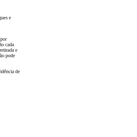
gues e
(por
tão cada
retirada e
ção pode
idência de