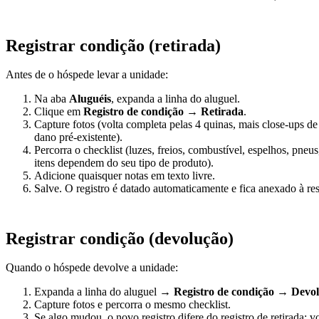
Registrar condição (retirada)
Antes de o hóspede levar a unidade:
Na aba
Aluguéis
, expanda a linha do aluguel.
Clique em
Registro de condição
→
Retirada
.
Capture fotos (volta completa pelas 4 quinas, mais close-ups de
dano pré-existente).
Percorra o checklist (luzes, freios, combustível, espelhos, pneus,
itens dependem do seu tipo de produto).
Adicione quaisquer notas em texto livre.
Salve. O registro é datado automaticamente e fica anexado à re
Registrar condição (devolução)
Quando o hóspede devolve a unidade:
Expanda a linha do aluguel →
Registro de condição
→
Devo
Capture fotos e percorra o mesmo checklist.
Se algo mudou, o novo registro difere do registro de retirada; 