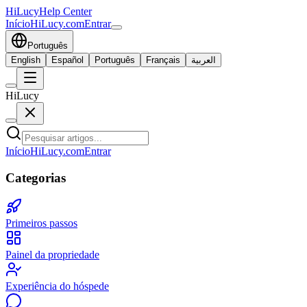
HiLucy
Help Center
Início
HiLucy.com
Entrar
Português
English
Español
Português
Français
العربية
HiLucy
Início
HiLucy.com
Entrar
Categorias
Primeiros passos
Painel da propriedade
Experiência do hóspede