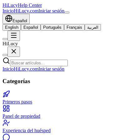
HiLucy
Help Center
Inicio
HiLucy.com
Iniciar sesión
Español
English
Español
Português
Français
العربية
HiLucy
Inicio
HiLucy.com
Iniciar sesión
Categorías
Primeros pasos
Panel de propiedad
Experiencia del huésped