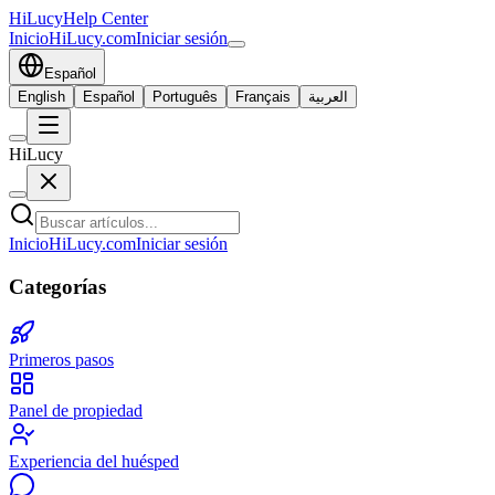
HiLucy
Help Center
Inicio
HiLucy.com
Iniciar sesión
Español
English
Español
Português
Français
العربية
HiLucy
Inicio
HiLucy.com
Iniciar sesión
Categorías
Primeros pasos
Panel de propiedad
Experiencia del huésped