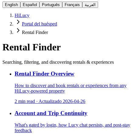
English
Español
Português
Français
العربية
HiLucy
Portal del huésped
Rental Finder
Rental Finder
Searching, filtering, and discovering rentals & experiences
Rental Finder Overview
How to discover and book rentals or experiences from any
HiLucy-powered property
2 min read
·
Actualizado
2026-04-26
Account and Trip Continuity
What's gated by login, how Lucy chat persists, and post-stay
feedback